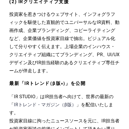
(2) IRクリエイティブ支援
投資家を惹きつけるウェブサイト、インフォグラフ
ィックを駆使した直観的でユニバーサルなIR資料、動
画作成、企業ブランディング、コピーライティング
など、企業価値を投資家目線で抽出。ビジュアル化
して分りやすく伝えます。上場企業のインハウス・
クリエイティブ組織にてブランディング、PR、UI/UX
デザイン及びIR担当経験のあるクリエイティブ専任チ
ームが伴走します。
最新「IRトレンド
（
β版
）
」
を公開
※
「IR STUDIO」はIR担当者へ向けて、世界の最新の
「
IRトレンド・マガジン（β版）
」を配信いたしま
す。
投資家目線に拘ったニュースソースを元に、IR担当者
が投資家面談の前後にインプットして頂きたい選り