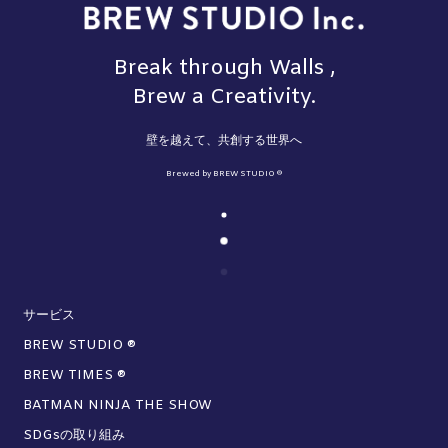
Break through Walls ,
Brew a Creativity.
壁を越えて、共創する世界へ
Brewed by BREW STUDIO ®︎
サービス
BREW STUDIO ®
BREW TIMES ®
BATMAN NINJA THE SHOW
SDGsの取り組み