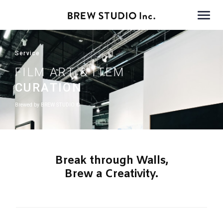
Service
FILM ART & ITEM
CURATION
Brewed by BREW STUDIO ®︎
Break through Walls,
Brew a Creativity.